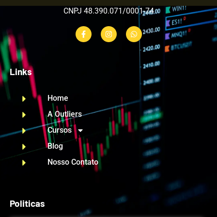
CNPJ 48.390.071/0001-74
Links
Home
A Outliers
Cursos
Blog
Nosso Contato
Politicas