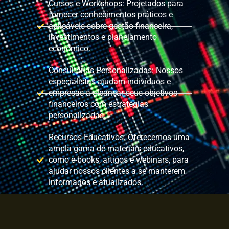
Cursos e Workshops: Projetados para
fornecer conhecimentos práticos e
aplicáveis sobre gestão financeira,
investimentos e planejamento
econômico.
Consultorias Personalizadas: Nossos
especialistas ajudam indivíduos e
empresas a alcançar seus objetivos
financeiros com estratégias
personalizadas.
Recursos Educativos: Oferecemos uma
ampla gama de materiais educativos,
como e-books, artigos e webinars, para
ajudar nossos clientes a se manterem
informados e atualizados.