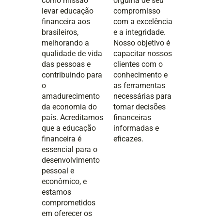
como missão
orgulha de seu
levar educação
compromisso
financeira aos
com a excelência
brasileiros,
e a integridade.
melhorando a
Nosso objetivo é
qualidade de vida
capacitar nossos
das pessoas e
clientes com o
contribuindo para
conhecimento e
o
as ferramentas
amadurecimento
necessárias para
da economia do
tomar decisões
país. Acreditamos
financeiras
que a educação
informadas e
financeira é
eficazes.
essencial para o
desenvolvimento
pessoal e
econômico, e
estamos
comprometidos
em oferecer os