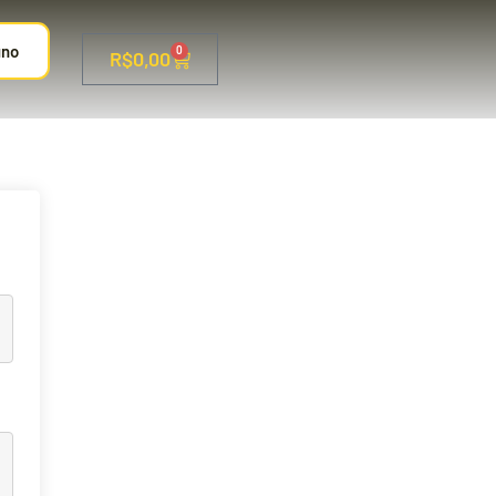
uno
0
R$
0,00