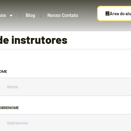
Área do al
sos
Blog
Nosso Contato
de instrutores
OME
OBRENOME